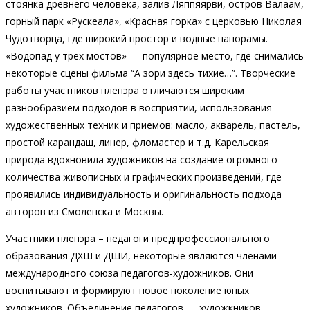
стоянка древнего человека, залив Ляппяярви, остров Валаам,
горный парк «Рускеала», «Красная горка» с церковью Николая
Чудотворца, где широкий простор и водные панорамы.
«Водопад у трех мостов» — популярное место, где снимались
некоторые сцены фильма “А зори здесь тихие…”. Творческие
работы участников пленэра отличаются широким
разнообразием подходов в восприятии, использования
художественных техник и приемов: масло, акварель, пастель,
простой карандаш, линер, фломастер и т.д. Карельская
природа вдохновила художников на создание огромного
количества живописных и графических произведений, где
проявились индивидуальность и оригинальность подхода
авторов из Смоленска и Москвы.
Участники пленэра – педагоги предпрофессионального
образования ДХШ и ДШИ, некоторые являются членами
международного союза педагогов-художников. Они
воспитывают и формируют новое поколение юных
художников. Объединение педагогов — художкников