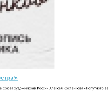
етра!»
а Союза художникоав России Алексея Костенкова «Попутного ве