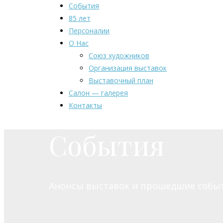
События
85 лет
Персоналии
О Нас
Союз художников
Организация выставок
Выставочный план
Салон — галерея
Контакты
События
Анонсы выставок и прошедшие собы