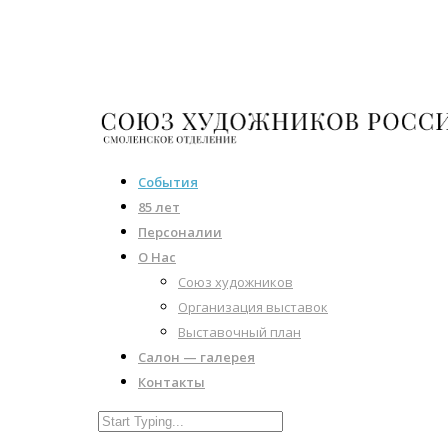
События
85 лет
Персоналии
О Нас
Союз художников
Организация выставок
Выставочный план
Салон — галерея
Контакты