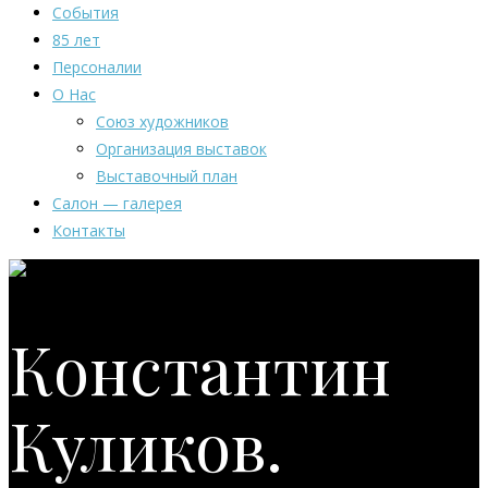
События
85 лет
Персоналии
О Нас
Союз художников
Организация выставок
Выставочный план
Салон — галерея
Контакты
Константин
Куликов.