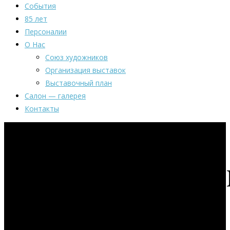
События
85 лет
Персоналии
О Нас
Союз художников
Организация выставок
Выставочный план
Салон — галерея
Контакты
Межрегиональ
художественая