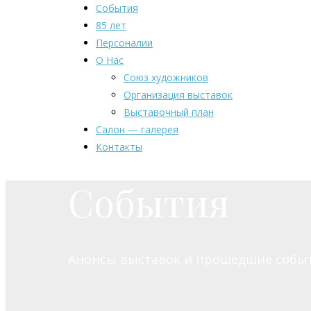
События
85 лет
Персоналии
О Нас
Союз художников
Организация выставок
Выставочный план
Салон — галерея
Контакты
События
Анонсы выставок и прошедшие собы