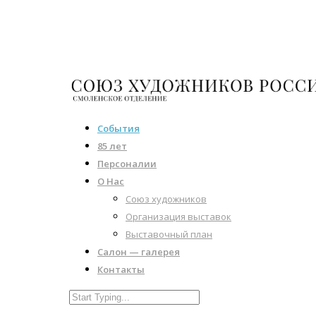
События
85 лет
Персоналии
О Нас
Союз художников
Организация выставок
Выставочный план
Салон — галерея
Контакты