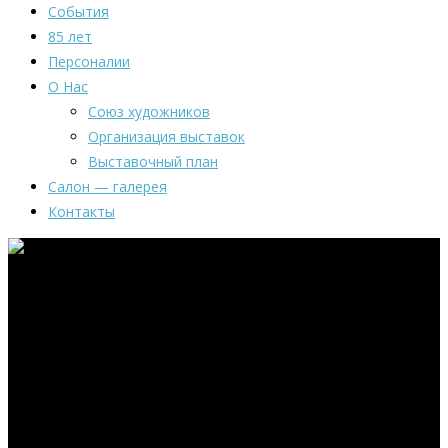
События
85 лет
Персоналии
О Нас
Союз художников
Организация выставок
Выставочный план
Салон — галерея
Контакты
Юбилейная
выставка