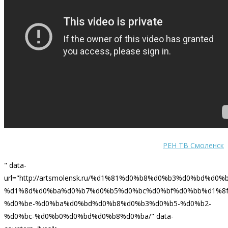
РЕН ТВ Смоленск
" data-
url="http://artsmolensk.ru/%d1%81%d0%b8%d0%b3%d0%bd%
%d1%8d%d0%ba%d0%b7%d0%b5%d0%bc%d0%bf%d0%bb%d1%8f
%d0%be-%d0%ba%d0%bd%d0%b8%d0%b3%d0%b5-%d0%b2-
%d0%bc-%d0%b0%d0%bd%d0%b8%d0%ba/" data-