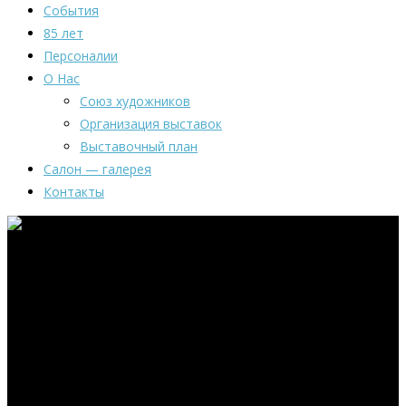
События
85 лет
Персоналии
О Нас
Союз художников
Организация выставок
Выставочный план
Салон — галерея
Контакты
Сигнальный
экземпляр.