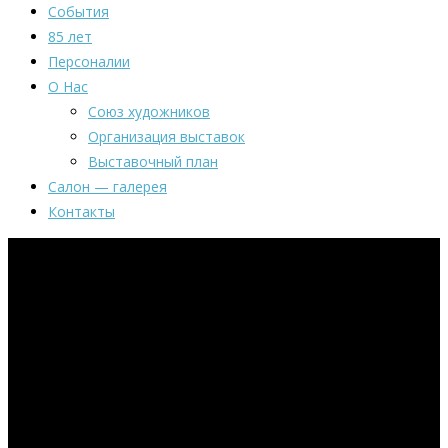
События
85 лет
Персоналии
О Нас
Союз художников
Организация выставок
Выставочный план
Салон — галерея
Контакты
«Секрет»
Людмилы